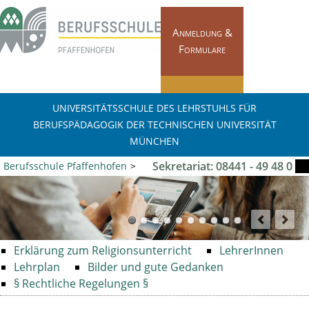
Navigation
überspringen
Anmeldung &
Formulare
Pläne & Termine
UNIVERSITÄTSSCHULE DES LEHRSTUHLS FÜR
BERUFSPÄDAGOGIK DER TECHNISCHEN UNIVERSITÄT
MÜNCHEN
Sekretariat: 08441 - 49 48 0
Berufsschule Pfaffenhofen
Fachbereiche
Fachbereiche
Religion
FOS / BOS Scheyern
Schulleben
Navigation
Erklärung zum Religionsunterricht
LehrerInnen
überspringen
Lehrplan
Bilder und gute Gedanken
§ Rechtliche Regelungen §
Kontakt