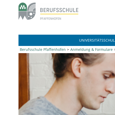
UNIVERSITÄTSSCHUL
Berufsschule Pfaffenhofen
Anmeldung & Formulare
1
2
3
4
5
6
7
8
9
10