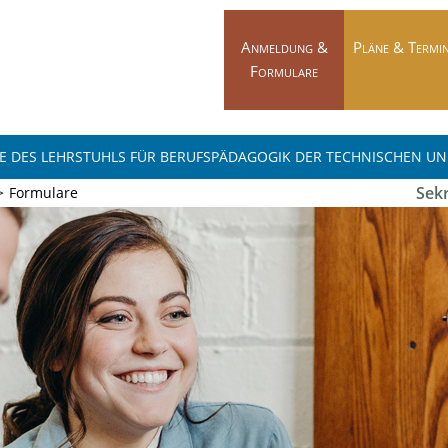
Navigation
überspringen
Anmeldung &
Pläne & Termi
Formulare
E DES LEHRSTUHLS FÜR BERUFSPÄDAGOGIK DER TECHNISCHEN U
Sekr
Formulare