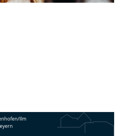
fenhofen/Ilm
heyern