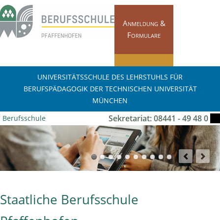
Navigation
überspringen
Anmeldung &
Formulare
Pläne & Termine
UNIVERSITÄTSSCHULE DES LEHRSTUHLS FÜR
BERUFSPÄDAGOGIK DER TECHNISCHEN UNIVERSITÄT
MÜNCHEN
Sekretariat: 08441 - 49 48 0
Berufsschule
Fachbereiche
Pfaffenhofen
FOS / BOS Scheyern
Start
Schulleben
Staatliche Berufsschule
Kontakt